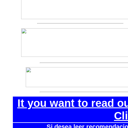
It you want to read o
Cl
Si desea leer recomendacion