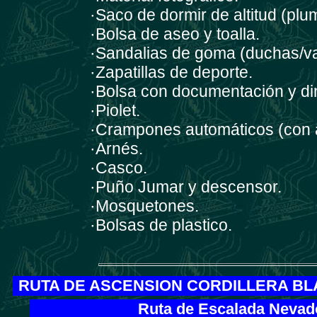
·Saco de dormir de altitud (plu
·Bolsa de aseo y toalla.
·Sandalias de goma (duchas/va
·Zapatillas de deporte.
·Bolsa con documentación y di
·Piolet.
·Crampones automáticos (con 
·Arnés.
·Casco.
·Puño Jumar y descensor.
·Mosquetones.
·Bolsas de plastico.
RUTA DE ASCENSION CORDILLERA B
Ruta de Escalada Nevado