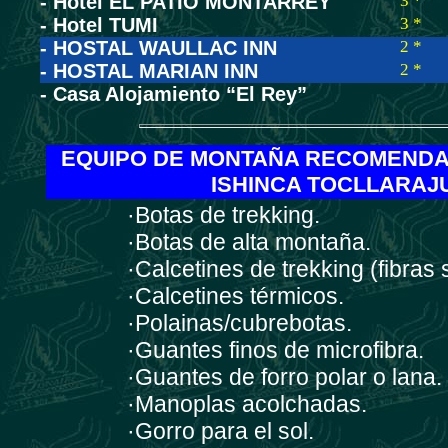
- Hotel EL PATIO MONTARREY
3 *
- Hotel TUMI
3 *
- HOSTAL WAULLAC INN
2 *
- HOSTAL MARIAN INN
2 *
- Casa Alojamiento “El Rey”
EQUIPO DE MONTAÑA RECOMEND
ISHINCA TOCLLARAJ
·Botas de trekking.
·Botas de alta montaña.
·Calcetines de trekking (fibras s
·Calcetines térmicos.
·Polainas/cubrebotas.
·Guantes finos de microfibra.
·Guantes de forro polar o lana.
·Manoplas acolchadas.
·Gorro para el sol.