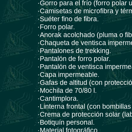
·Gorro para el frío (forro polar u
·Camisetas de microfibra y tér
·Suéter fino de fibra.
·Forro polar.
·Anorak acolchado (pluma o fib
·Chaqueta de ventisca impermea
·Pantalones de trekking.
·Pantalón de forro polar.
·Pantalón de ventisca impermea
·Capa impermeable.
·Gafas de altitud (con protección
·Mochila de 70/80 l.
·Cantimplora.
·Linterna frontal (con bombillas
·Crema de protección solar (labi
·Botiquín personal.
·Material fotográfico.