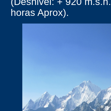
(Desnivel: + 920 m.s.n.
horas Aprox).