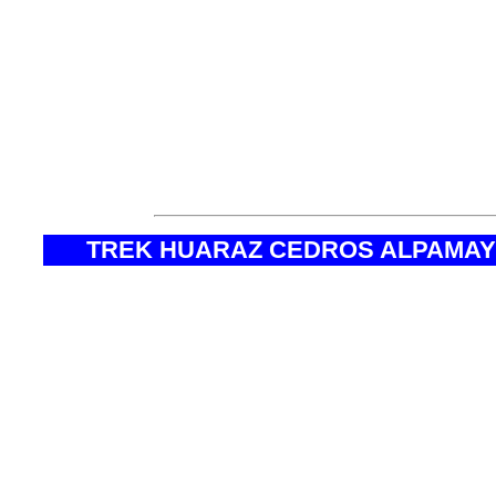
trekking cordillera blanca c
blanca cusco, trekking cordi
itinerario trekking cordille
cordillera blanca huaraz cu
TREK HUARAZ CEDROS ALPAMAY
* Altitud Máxima Macchupichu
* Altitud máxima trek Laguna 69
* Altitud máxima Trek Cedros Alpamayo.
* Duración
* Dificultad
* Ruta de la Expedición de Trek
* Época Recomendada