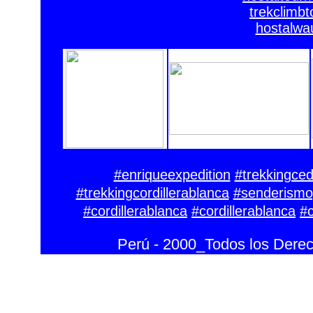
trekclimb
hostalwa
#enriqueexpedition
#trekkingce
#trekkingcordillerablanca
#senderismo
#cordillerablanca
#cordillerablanca
#
Perú - 2000_Todos los Dere