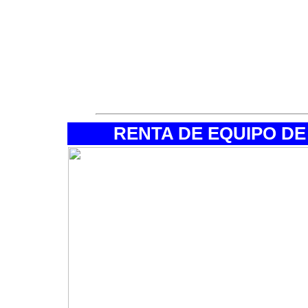
·Bolsa de aseo y toalla.
·Sandalias de goma (duchas/vadea
·Zapatillas de deporte.
·Bolsa con documentación y dine
·Bolsas de plastico.
RENTA DE EQUIPO D