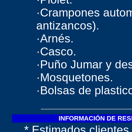
·Crampones autom
antizancos).
·Arnés.
·Casco.
·Puño Jumar y de
·Mosquetones.
·Bolsas de plastic
INFORMACIÓN DE RES
* Estimados cliente